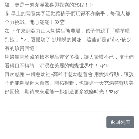
驗，更是一趟充滿驚喜與探索的旅程！✨
🌞 早上的闖關集字活動讓孩子們玩得不亦樂乎，每個人都
全力挑戰、開心滿滿！🎯🏆
🦋 下午來到亞力山大蝴蝶生態農場，孩子們親手「喂羊喂
到飽 」🐑，還體驗了 抓蝴蝶的樂趣，這些都是都市小孩少
有的珍貴回憶！
蝴蝶館內珍藏的標本展品豐富多樣，讓人驚嘆不已，孩子們
看得目不轉睛，沉浸在美麗的蝴蝶世界中！ 🌿✨
再次感謝 中鋼慈幼社-高雄市慈幼慈善會 用愛與行動，讓孩
子們能夠親近大自然、開拓視野，也讓這一天充滿笑聲與美
好回憶！期待未來還能一起創造更多歡樂時光！💖🌿
返回列表