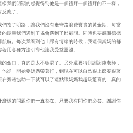
這樣我們明顯的感覺得到他是一個禮拜一個禮拜的不一樣，
有反應了。
我們指了明路，讓我們沒有走彎路浪費寶貴的黃金期。每當
常的慶幸我們遇到了協會遇到了邱顧問。同時也要感謝德德
導航航。每次我看到他上課有情緒的時候，我這個當媽的都
容著用各種方法引導他讓我受益匪淺。
他的金口，真的是太不容易了。另外還要特別謝謝康老師，
，他從一開始要媽媽帶著打，到現在可以自己跟上節奏跟著
要在旁邊協助一下就可以了這點讓媽媽我超級驚喜的，真的
什麼樣的問題你們一直都在。只要我有問你們必答。謝謝你