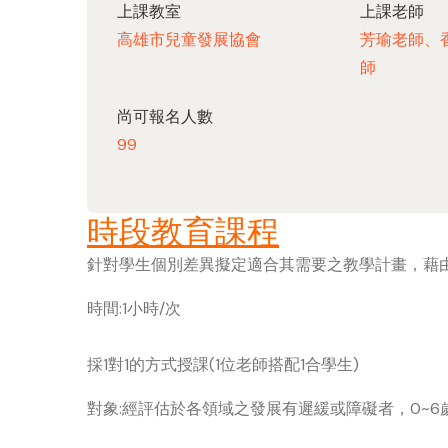
上課教室
上課老師
高雄市兒童發展協會
芳瑜老師、
師
尚可報名人數
99
時段教育課程
針對學生個別差異擬定適合其需要之教學計畫，藉
時間:1小時/次
採1對1的方式授課(1位老師搭配1合學生)
對象:經評估於各領域之發展有遲緩或障礙者，0~6歲